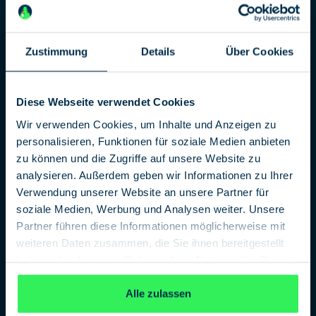
Informationen über die Arbeit des BND an die Stasi
lieferte. 2008 kam es zur Liechtenstein-Affäre, bei der
durch den BND angekaufte Bankdaten diplomatische
Zustimmung
Details
Über Cookies
Verstimmungen auslösten.
Im Rahmen der durch die Enthüllungen des
Whistleblowers Edward Snowden ausgelösten globalen
Diese Webseite verwendet Cookies
Überwachungs- und Spionageaffäre sorgte die
Wir verwenden Cookies, um Inhalte und Anzeigen zu
Zusammenarbeit von NSA und BND für Kritik. Einer der
personalisieren, Funktionen für soziale Medien anbieten
jüngsten Affären ging als Verratsfall Carsten L. durch
zu können und die Zugriffe auf unsere Website zu
die Presse: 2002 wurde der BND-Referatsleiter Carske
analysieren. Außerdem geben wir Informationen zu Ihrer
L. verhaftet, da er Geheiminformationen an Russland
Verwendung unserer Website an unsere Partner für
verraten haben soll. Das zugehörige Verfahren läuft
soziale Medien, Werbung und Analysen weiter. Unsere
noch.
Partner führen diese Informationen möglicherweise mit
weiteren Daten zusammen, die Sie ihnen bereitgestellt
haben oder die sie im Rahmen Ihrer Nutzung der Dienste
gesammelt haben.
Datenschutzerklärung
Alle zulassen