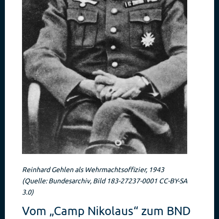
Reinhard Gehlen als Wehrmachtsoffizier, 1943
(Quelle: Bundesarchiv, Bild 183-27237-0001 CC-BY-SA
3.0)
Vom „Camp Nikolaus“ zum BND