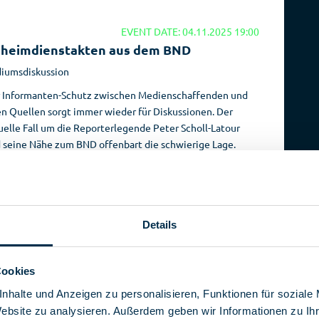
EVENT DATE: 04.11.2025 19:00
heimdienstakten aus dem BND
iumsdiskussion
 Informanten-Schutz zwischen Medienschaffenden und
en Quellen sorgt immer wieder für Diskussionen. Der
uelle Fall um die Reporterlegende Peter Scholl-Latour
 seine Nähe zum BND offenbart die schwierige Lage.
Details
EVENT DATE: 30.10.2025 19:00
Cookies
utschland im Stresstest?
nhalte und Anzeigen zu personalisieren, Funktionen für soziale
hpräsentation
Website zu analysieren. Außerdem geben wir Informationen zu I