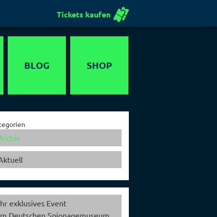
Tickets kaufen
BLOG
SHOP
Gutschein
tegorien
Archiv
Aktuell
Ihr exklusives Event
im Deutschen Spionagemuseum