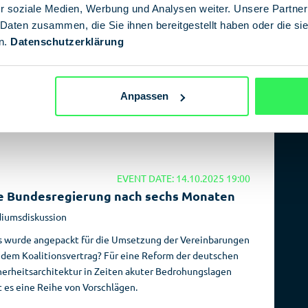
r soziale Medien, Werbung und Analysen weiter. Unsere Partner
e neue Publikation belegt das komplexe Zusammenspiel
 Daten zusammen, die Sie ihnen bereitgestellt haben oder die s
 Geheimdiensten, Medienkanälen, Bots und Trollfabriken
n.
Datenschutzerklärung
 sozialen Netzwerken sowie die umfangreichen
sourcen, die von Moskau dafür eingesetzt werden.
Anpassen
EVENT DATE: 14.10.2025 19:00
e Bundesregierung nach sechs Monaten
iumsdiskussion
 wurde angepackt für die Umsetzung der Vereinbarungen
 dem Koalitionsvertrag? Für eine Reform der deutschen
herheitsarchitektur in Zeiten akuter Bedrohungslagen
t es eine Reihe von Vorschlägen.