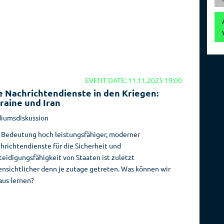
Reise­
Spionage­
veranstalter
geschichte
EVENT DATE: 11.11.2025 19:00
e Nachrichtendienste in den Kriegen:
raine und Iran
iumsdiskussion
 Bedeutung hoch leistungsfähiger, moderner
hrichtendienste für die Sicherheit und
teidigungsfähigkeit von Staaten ist zuletzt
ensichtlicher denn je zutage getreten. Was können wir
aus lernen?