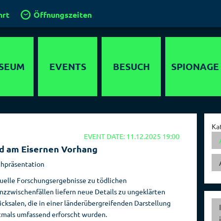
hrt
Öffnungszeiten
SEUM
EVENTS
BESUCH
SPIONAGE
timedia
Anfahrt
Agenten
lebnis
Gruppen und
Operationen
Ka
Führungen
EVENT DATE: 11.12.2025 19:00
ewöhnliche
Geheimdienste
d am Eisernen Vorhang
 in Berlin
Klassenfahrt
der Welt
hpräsentation
chichte
Kinder im
Hauptstadt der
uelle Forschungsergebnisse zu tödlichen
Spionagemuseum
Spione
parcours
nzzwischenfällen liefern neue Details zu ungeklärten
Kinder­
Sammlung
icksalen, die in einer länderübergreifenden Darstellung
detektor
geburtstage
tmals umfassend erforscht wurden.
Orte der