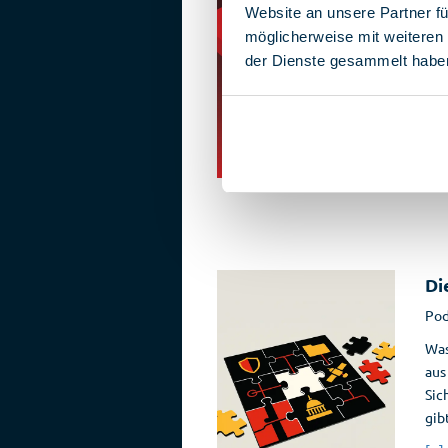
Website an unsere Partner fü
Ein
möglicherweise mit weiteren
von
der Dienste gesammelt habe
und
Res
[...]
Di
Pod
Was
aus
Sic
gib