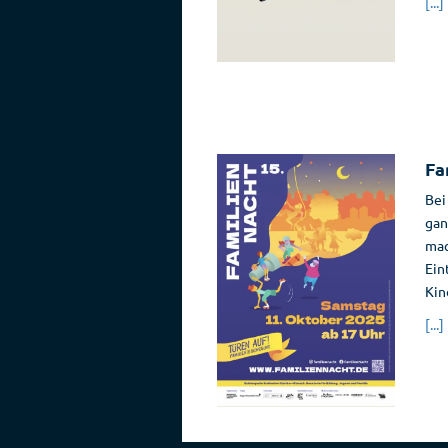
[...]
Fa
Bei
gan
mac
Ein
Kin
[...]