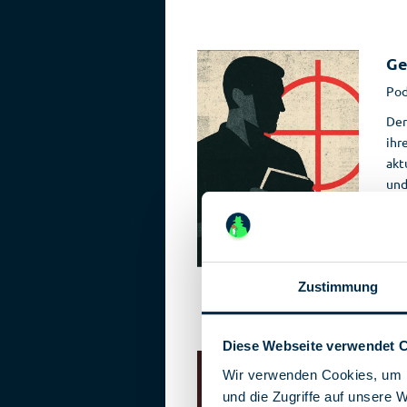
Ge
Pod
Der
ihr
akt
und
[...]
Zustimmung
Diese Webseite verwendet 
De
Wir verwenden Cookies, um I
Buc
und die Zugriffe auf unsere 