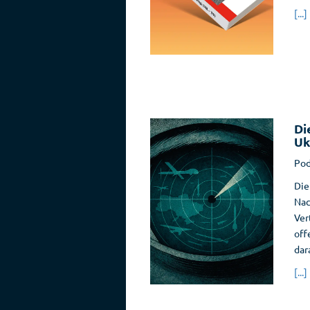
[...]
Di
Uk
Pod
Die
Nac
Ver
off
dar
[...]