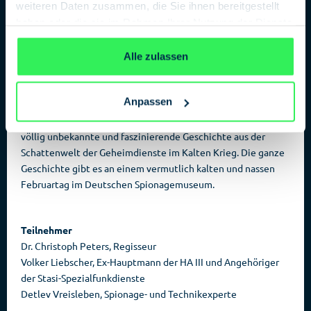
Ein Mann in Zivil taucht auf, verschwindet im Gebüsch und
weiteren Daten zusammen, die Sie ihnen bereitgestellt
vergräbt eine mysteriöse Kiste, die aussieht wie eine
haben oder die sie im Rahmen Ihrer Nutzung der Dienste
Autobatterie mit zwei Antennen. So beginnt eine der
gesammelt haben.
Datenschutzerklärung
ungewöhnlichsten Spionagegeschichten des Kalten Krieges:
Alle zulassen
Was hier vor fast 30 Jahren vergraben wird, ist ein US-
amerikanischer High Tech-Spion.
Anpassen
Die Spionageabwehr der Stasi kommt dahinter. Nur wie
konnte dieser »Spion« überhaupt enttarnt werden? Eine noch
völlig unbekannte und faszinierende Geschichte aus der
Schattenwelt der Geheimdienste im Kalten Krieg. Die ganze
Geschichte gibt es an einem vermutlich kalten und nassen
Februartag im Deutschen Spionagemuseum.
Teilnehmer
Dr. Christoph Peters, Regisseur
Volker Liebscher, Ex-Hauptmann der HA III und Angehöriger
der Stasi-Spezialfunkdienste
Detlev Vreisleben, Spionage- und Technikexperte