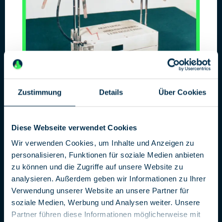
Zustimmung
Details
Über Cookies
Operation Hamster
Vergrabene US-Sonden in der DDR
Diese Webseite verwendet Cookies
Die Sendung ECHT des MDR-Fernsehens hat eine der
Wir verwenden Cookies, um Inhalte und Anzeigen zu
spektakulärsten Spionagegeschichten der DDR-Geschichte
personalisieren, Funktionen für soziale Medien anbieten
ausgegraben. Noch vor der Erstausstrahlung stellen wir die
zu können und die Zugriffe auf unsere Website zu
Story im Deutschen Spionagemuseum vor.
analysieren. Außerdem geben wir Informationen zu Ihrer
Oktober 1988: Ein kalter, nasser Herbsttag in einem
Verwendung unserer Website an unsere Partner für
Waldstück auf DDR-Gebiet, gleich in der Nähe eines
soziale Medien, Werbung und Analysen weiter. Unsere
strategisch wichtigen Objektes der Nationalen Volksarmee.
Partner führen diese Informationen möglicherweise mit