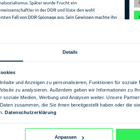
nalsozialismus. Später wurde Frucht ein
Reise­
Spionage­
enwissenschaftler in der DDR und löste den wohl
veranstalter
geschichte
rsten Fall von DDR-Spionage aus. Sein Gewissen machte ihn
erräter.
 für Arbeitsphysiologie von einem neuen chemischen
arstationen des Westens für mindestens zwölf Stunden
n einem Angriff schutzlos ausgeliefert gewesen. Frucht war
Details
ockiert. Er beschloss zu handeln, wendete sich an einen US-
s Urteil: lebenslange Haft. Ein Glücksfall, so sein Anwalt
esstrafe sein können!«
Cookies
und internationalen Stück Zeitgeschichte erzählt uns ein
nhalte und Anzeigen zu personalisieren, Funktionen für soziale
r Karin Frucht und Ulrich Frucht.
Website zu analysieren. Außerdem geben wir Informationen zu I
r soziale Medien, Werbung und Analysen weiter. Unsere Partner
 Daten zusammen, die Sie ihnen bereitgestellt haben oder die s
n.
Datenschutzerklärung
oge
chaltung)
Anpassen