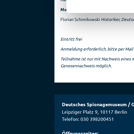
Moderation
Florian Schimikowski
Historiker, Deu
Eintritt frei
Anmeldung erforderlich, bitte per Ma
Teilnahme ist nur mit Nachweis eines m
Genesennachweis möglich.
Deutsches Spionagemuseum
/
G
Leipziger Platz 9
,
10117
Berlin
Telefon: 030 398200451
Öffnungszeiten: