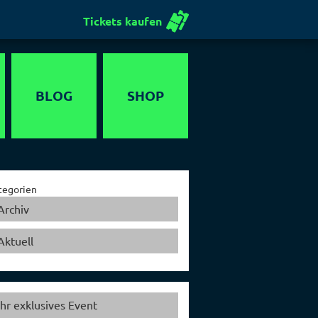
Tickets kaufen
BLOG
SHOP
Gutschein
tegorien
Archiv
Aktuell
Ihr exklusives Event