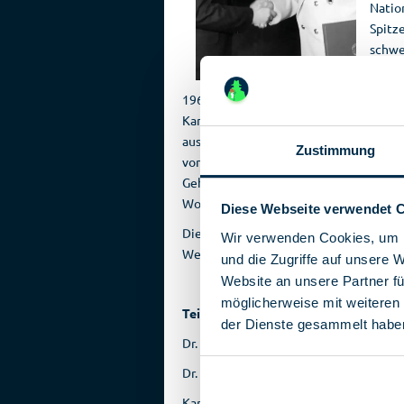
Natio
Spitz
schwe
zum V
1962 erfuhr Frucht in seinem Institut
Kampfstoff. Damit ließen sich die Rad
ausschalten. Amerikas Norden wäre dan
Zustimmung
von diesem militärischen Geheimnis sch
Geheimdienst und beging Hochverrat. Da
Wolfgang Vogel: »Es hätte auch die Tod
Diese Webseite verwendet 
Die ganze Geschichte dieses brisanten 
Wir verwenden Cookies, um I
Weggefährte Fruchts, sowie seine Kinde
und die Zugriffe auf unsere 
Website an unsere Partner fü
möglicherweise mit weiteren
Teilnehmer
der Dienste gesammelt habe
Dr. Walter Katzung
Zeitzeuge, Toxikol
Dr. Ulrich Frucht
Zeitzeuge (via Videos
Karin Frucht
Zeitzeugin