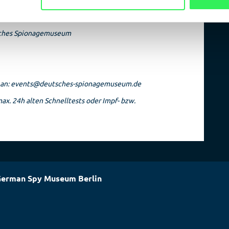
tsches Spionagemuseum
il an: events@deutsches-spionagemuseum.de
ax. 24h alten Schnelltests oder Impf- bzw.
erman Spy Museum Berlin