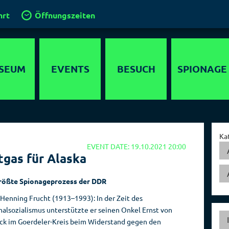
hrt
Öffnungszeiten
SEUM
EVENTS
BESUCH
SPIONAGE
timedia
Anfahrt
Agenten
lebnis
Gruppen und
Operationen
Ka
Führungen
EVENT DATE: 19.10.2021 20:00
ewöhnliche
Geheimdienste
tgas für Alaska
 in Berlin
Klassenfahrt
der Welt
chichte
Kinder im
Hauptstadt der
rößte Spionageprozess der DDR
Spionagemuseum
Spione
parcours
-Henning Frucht (1913–1993): In der Zeit des
Kinder­
Sammlung
nalsozialismus unterstützte er seinen Onkel Ernst von
detektor
geburtstage
ck im Goerdeler-Kreis beim Widerstand gegen den
Orte der