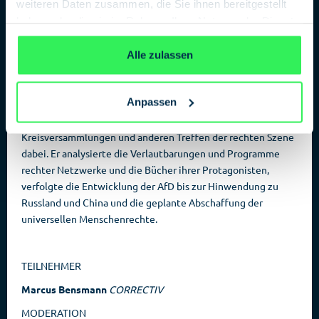
weiteren Daten zusammen, die Sie ihnen bereitgestellt
In diesem Buch vereint der Rechtsextremismus-Experte
haben oder die sie im Rahmen Ihrer Nutzung der Dienste
Marcus Bensmann die Erkenntnisse langjähriger Recherchen
gesammelt haben.
Datenschutzerklärung
des CORRECTIV-Netzwerks über die AfD. Anhand ihrer
Alle zulassen
eigenen Aussagen rekonstruiert er die Pläne der Partei: vom
Potsdamer Geheimtreffen bis zur geplanten Abschaffung von
Grundwerten.
Anpassen
Bensmann war über Jahre hinweg auf Parteitagen,
Kreisversammlungen und anderen Treffen der rechten Szene
dabei. Er analysierte die Verlautbarungen und Programme
rechter Netzwerke und die Bücher ihrer Protagonisten,
verfolgte die Entwicklung der AfD bis zur Hinwendung zu
Russland und China und die geplante Abschaffung der
universellen Menschenrechte.
TEILNEHMER
Marcus Bensmann
CORRECTIV
MODERATION