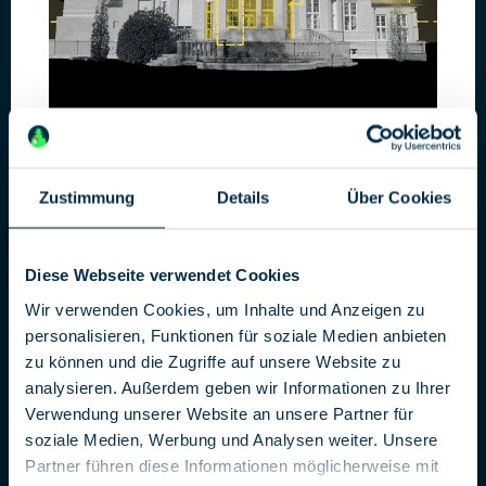
Zustimmung
Details
Über Cookies
Geheimplan gegen Deutschland
CORRECTIV vs. Neue Rechte
Diese Webseite verwendet Cookies
Nach den Enthüllungen über das Geheimtreffen von
Wir verwenden Cookies, um Inhalte und Anzeigen zu
Potsdam: Gerade erschien das Buch der Non-Profit-
personalisieren, Funktionen für soziale Medien anbieten
Organisation CORRECTIV über die ganze Dimension der
zu können und die Zugriffe auf unsere Website zu
Pläne der AfD. Von diesem Treffen sollte niemand erfahren:
analysieren. Außerdem geben wir Informationen zu Ihrer
Hochrangige AfD-Politiker, Neonazis und finanzstarke
Verwendung unserer Website an unsere Partner für
Unternehmer kamen im November 2023 in einem Hotel bei
soziale Medien, Werbung und Analysen weiter. Unsere
Potsdam zusammen. Sie planten nichts Geringeres als die
Partner führen diese Informationen möglicherweise mit
Vertreibung von Millionen von Menschen aus Deutschland.