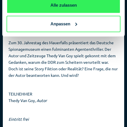
sozialistische Arbeiter- und Bauernstaat muss gegen den
Alle zulassen
kapitalistischen Westen verteidigt werden, zur Not auch mit
Gewalt. Sein Freund, Michael Ivanov, bekennt sich nur mit
den Lippen zum SED-Staat, in Wahrheit spielt er ein
Anpassen
doppeltes Spiel für die CIA. Aus besten Freunden werden
erbitterte Feinde.
Zum 30. Jahrestag des Mauerfalls präsentiert das Deutsche
Spionagemuseum einen fulminanten Agententhriller. Der
Autor und Zeitzeuge Thedy Van Goy spielt gekonnt mit dem
Gedanken, warum die DDR zum Scheitern verurteilt war.
Doch ist seine Story Fiktion oder Realität? Eine Frage, die nur
der Autor beantworten kann. Und wird?
TEILNEHMER
Thedy Van Goy,
Autor
Eintritt frei