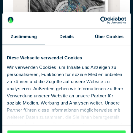
Zustimmung
Details
Über Cookies
Diese Webseite verwendet Cookies
Die Wende
Wir verwenden Cookies, um Inhalte und Anzeigen zu
Spionageroman zum Mauerfall
personalisieren, Funktionen für soziale Medien anbieten
zu können und die Zugriffe auf unsere Website zu
Wie beeinflusste der Kalte Krieg die Psyche von Spionen?
analysieren. Außerdem geben wir Informationen zu Ihrer
Zwei MfS-Agenten verbindet eine tiefe Freundschaft, dann
Verwendung unserer Website an unsere Partner für
wird einer zum Doppelagenten. Ein falsches Spiel, für eine
soziale Medien, Werbung und Analysen weiter. Unsere
gute Sache? Heiligt der Zweck die Mittel? Gibt es ehrbare
Partner führen diese Informationen möglicherweise mit
Motive für den Verrat?
weiteren Daten zusammen, die Sie ihnen bereitgestellt
Einer der Protagonisten würde das sicherlich unterschreiben.
haben oder die sie im Rahmen Ihrer Nutzung der Dienste
In der DDR der 1970er-Jahre gibt es keinen Widerspruch, der
gesammelt haben.
Datenschutzerklärung