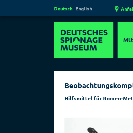
Deutsch
English
Anfa
MU
Mul
Er
Beobachtungskomp
Außerg
Museen
Hilfsmittel für Romeo-Me
Ges
Laser
Lügen