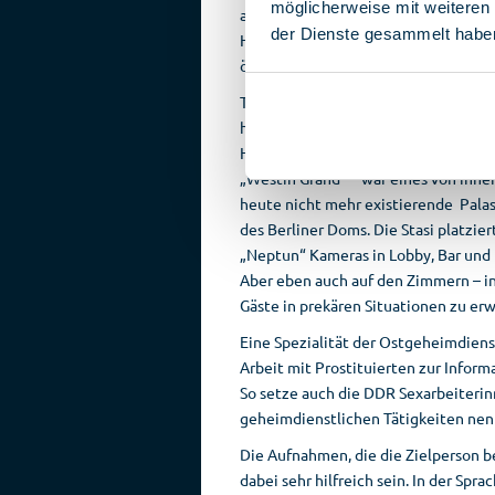
möglicherweise mit weiteren
auszuspionieren. Aber auch Urlaubsh
der Dienste gesammelt habe
Hotel „Neptun“ in Warnemünde nutz
öffentliche Bereiche des Gebäudes 
Touristen und Geschäftsleute, die de
hergerichteten Hotels dauerhaft
übe
Hotel – heute befindet sich im selb
„Westin Grand“ – war eines von ihne
heute nicht mehr existierende Pala
des Berliner Doms. Die Stasi platzier
„Neptun“ Kameras in Lobby, Bar und 
Aber eben auch auf den Zimmern – in
Gäste in prekären Situationen zu er
Eine Spezialität der Ostgeheimdiens
Arbeit mit Prostituierten zur Infor
So setze auch die DDR Sexarbeiteri
geheimdienstlichen Tätigkeiten ne
Die Aufnahmen, die die Zielperson 
dabei sehr hilfreich sein. In der Spr