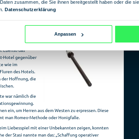
 Daten zusammen, die Sie ihnen bereitgestellt haben oder die s
otels an der Ostsee standen im Fokus der Spione. Im
n.
Datenschutzerklärung
e die Stasi die hauseigene Videoüberwachung, um
im Auge zu behalten.
n Ostteil Berlins besuchten, wurden in eigens für sie
Anpassen
rwacht. Das Grand
en Gebäude das
n. Ebenso das
st-Hotel gegenüber
te wie im
Fluren des Hotels.
 der Hoffnung, die
wischen.
te war nämlich die
mationsgewinnung.
nnen ein, um Herren aus dem Westen zu erpressen. Diese
nnt man Romeo-Methode oder Honigfalle.
beim Liebesspiel mit einer Unbekannten zeigen, konnten
ache der Stasi nannte man das: „Schaffung operativer