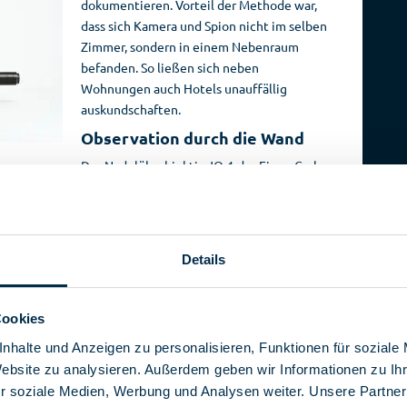
dokumentieren. Vorteil der Methode war,
Reise­
Spionage­
dass sich Kamera und Spion nicht im selben
veranstalter
geschichte
Zimmer, sondern in einem Nebenraum
befanden. So ließen sich neben
Wohnungen auch Hotels unauffällig
auskundschaften.
Observation durch die Wand
Das Nadelöhrobjektiv JO-1 der Firma Carl
Zeiss aus Jena wurde dabei in der Wand
r breite Spitze schaute auf der anderen Seite heraus. Als
eispiel ein Wandschmuck.
zeichnen genutzt wurde, rüstete man mit einem
Details
en bekannte Prinzip erleichtere insbesondere längere
as ließ sich das Geschehen auf diese Weise mit beiden
Cookies
nen dreidimensionalen Tiefeneindruck.
tels
nhalte und Anzeigen zu personalisieren, Funktionen für soziale
Website zu analysieren. Außerdem geben wir Informationen zu I
e massiv mit solcher Kameratechnik ausgestattet waren.
r soziale Medien, Werbung und Analysen weiter. Unsere Partner
rsuchte die Stasi, hochrangige Westgäste