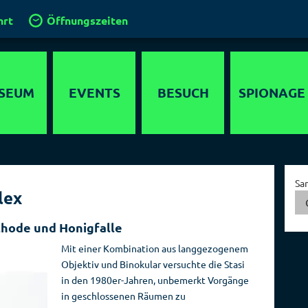
hrt
Öffnungszeiten
SEUM
EVENTS
BESUCH
SPIONAGE
timedia
Anfahrt
Agenten
lebnis
Gruppen und
Operationen
Sa
Führungen
lex
ewöhnliche
Geheimdienste
 in Berlin
Klassenfahrt
der Welt
thode und Honigfalle
chichte
Kinder im
Hauptstadt der
Mit einer Kombination aus langgezogenem
Spionagemuseum
Spione
Objektiv und Binokular versuchte die Stasi
parcours
in den 1980er-Jahren, unbemerkt Vorgänge
Kinder­
Sammlung
detektor
in geschlossenen Räumen zu
geburtstage
Orte der