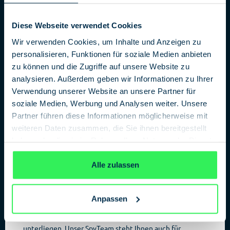
Diese Webseite verwendet Cookies
Wir verwenden Cookies, um Inhalte und Anzeigen zu
personalisieren, Funktionen für soziale Medien anbieten
zu können und die Zugriffe auf unsere Website zu
analysieren. Außerdem geben wir Informationen zu Ihrer
Verwendung unserer Website an unsere Partner für
soziale Medien, Werbung und Analysen weiter. Unsere
Partner führen diese Informationen möglicherweise mit
weiteren Daten zusammen, die Sie ihnen bereitgestellt
haben oder die sie im Rahmen Ihrer Nutzung der Dienste
Kontakt für …
gesammelt haben.
Datenschutzerklärung
Alle zulassen
Presse:
presse@deutsches-spionagemuseum.de
/ Tel.
+49 30 39 8200 45-0
Sie haben Fragen zum Deutsches Spionagemuseum?
Anpassen
Kontaktieren Sie uns und wir beantworten Ihre Fragen
jederzeit gerne, so lange diese nicht der Geheimhaltung
unterliegen. Unser SpyTeam steht Ihnen auch für