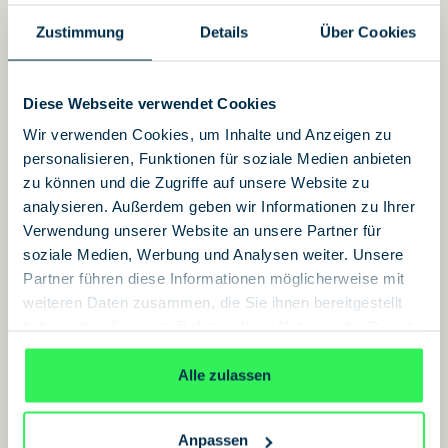
Zustimmung
Details
Über Cookies
Über unsere Preise
Um Ihnen einen einzigartigen Besuch zu
ermöglichen, ist der Eintritt in die Ausstellung
Diese Webseite verwendet Cookies
nur mit einem Zeitfensterticket möglich.
Wir verwenden Cookies, um Inhalte und Anzeigen zu
Jeder Gast (auch Kleinkinder) benötigt ein
personalisieren, Funktionen für soziale Medien anbieten
Mobile- oder print@home-Ticket, um die
zu können und die Zugriffe auf unsere Website zu
Ausstellung zu betreten. Unser System steuert
analysieren. Außerdem geben wir Informationen zu Ihrer
die Auslastung dynamisch, in dem es
Verwendung unserer Website an unsere Partner für
soziale Medien, Werbung und Analysen weiter. Unsere
automatisch weniger beliebte Termine zu
Partner führen diese Informationen möglicherweise mit
günstigeren Preisen anbietet.
weiteren Daten zusammen, die Sie ihnen bereitgestellt
Unser Versprechen:
haben oder die sie im Rahmen Ihrer Nutzung der Dienste
gesammelt haben.
Datenschutzerklärung
Online buchen lohnt sich: Online
Alle zulassen
sind die Preise günstiger als vor
Ort!
Anpassen