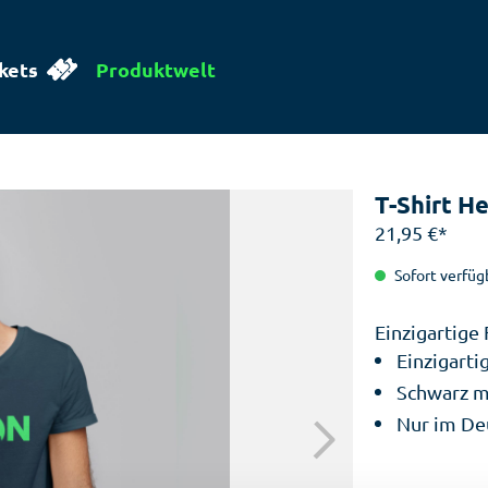
kets
Produktwelt
T-Shirt H
21,95 €*
Sofort verfügb
Einzigartige 
Einzigart
Schwarz m
Nur im De