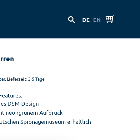
DE
EN
erren
ar, Lieferzeit: 2-5 Tage
Features:
iges DSM-Design
it neongrünem Aufdruck
utschen Spionagemuseum erhältlich