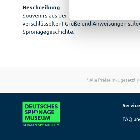
Beschreibung
Souvenirs aus der Schattenwelt der Agenten? V
verschlüsselten) Grüße und Anweisungen stile
Spionagegeschichte.
* Alle Preise inkl. gesetzl
Service
FAQ und