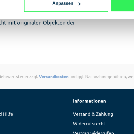
Anpassen
erschicken Sie Ihre (hoffentlich
cht mit originalen Objekten der
. Mehrwertsteuer zzgl.
Versandkosten
und ggf. Nachnahmegebühren, wen
Informationen
 Hilfe
Versand & Zahlung
Widerrufsrecht
Vertrag widerrufen