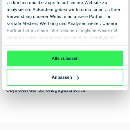
zu können und die Zugriffe auf unsere Website zu
analysieren. Außerdem geben wir Informationen zu Ihrer
In den Warenkorb
Verwendung unserer Website an unsere Partner für
soziale Medien, Werbung und Analysen weiter. Unsere
Partner führen diese Informationen möglicherweise mit
weiteren Daten zusammen, die Sie ihnen bereitgestellt
haben oder die sie im Rahmen Ihrer Nutzung der Dienste
gesammelt haben.
Datenschutzerklärung
Alle zulassen
Beschreibung
Souvenirs aus der Schattenwelt der Agenten?
Verschicken Sie Ihre (hoffentlich verschlüsselten)
Anpassen
Grüße und Anweisungen stilecht mit originalen
Objekten der Spionagegeschichte.