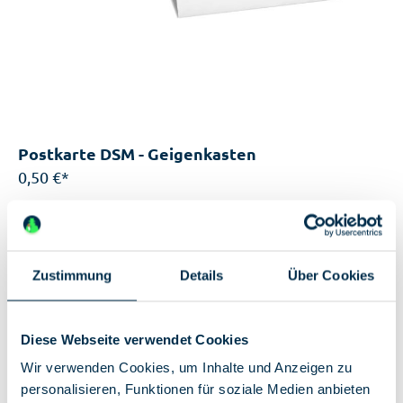
Postkarte DSM - Geigenkasten
0,50 €*
Sofort verfügbar, Lieferzeit: 2-5 Tage
Einzigartige Features:
Zustimmung
A6-Postkarte (10,5 x 14,8 cm)
Details
Über Cookies
Motive aus der Sammlung des Deutschen
Spionagemuseums
Diese Webseite verwendet Cookies
Wir verwenden Cookies, um Inhalte und Anzeigen zu
personalisieren, Funktionen für soziale Medien anbieten