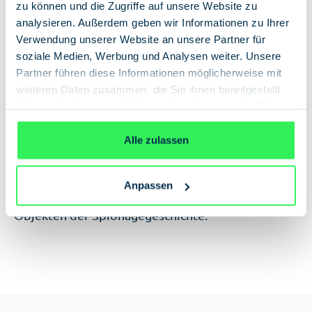
zu können und die Zugriffe auf unsere Website zu
analysieren. Außerdem geben wir Informationen zu Ihrer
In den Warenkorb
Verwendung unserer Website an unsere Partner für
soziale Medien, Werbung und Analysen weiter. Unsere
Partner führen diese Informationen möglicherweise mit
weiteren Daten zusammen, die Sie ihnen bereitgestellt
haben oder die sie im Rahmen Ihrer Nutzung der Dienste
gesammelt haben.
Datenschutzerklärung
Alle zulassen
Beschreibung
Souvenirs aus der Schattenwelt der Agenten?
Verschicken Sie Ihre (hoffentlich verschlüsselten)
Anpassen
Grüße und Anweisungen stilecht mit originalen
Objekten der Spionagegeschichte.