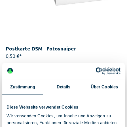
Postkarte DSM - Fotosnaiper
0,50 €*
Sofort verfügbar, Lieferzeit: 2-5 Tage
Einzigartige Features:
Zustimmung
A6-Postkarte (10,5 x 14,8 cm)
Details
Über Cookies
Motive aus der Sammlung des Deutschen
Spionagemuseums
Diese Webseite verwendet Cookies
Wir verwenden Cookies, um Inhalte und Anzeigen zu
personalisieren, Funktionen für soziale Medien anbieten