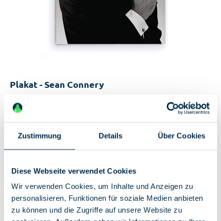
Plakat - Sean Connery
9,95 €*
Sofort verfügbar, Lieferzeit: 2-5 Tage
Zustimmung
Details
Über Cookies
Einzigartige Features:
Filmplakat "Sean Connery"
DIN A1-Poster (60 x 90 cm)
Diese Webseite verwendet Cookies
Wir verwenden Cookies, um Inhalte und Anzeigen zu
personalisieren, Funktionen für soziale Medien anbieten
zu können und die Zugriffe auf unsere Website zu
In den Warenkorb