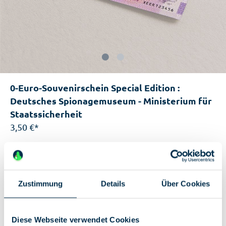
0-Euro-Souvenirschein Special Edition :
Deutsches Spionagemuseum - Ministerium für
Staatssicherheit
3,50 €*
Einzigartige Features:
0-Euro-Souvenirschein (7,4 x 13,5 cm)
Motiv Ministerium für Staatssicherheit
Zustimmung
Details
Über Cookies
Special Edition in geringer Auflage
Diese Webseite verwendet Cookies