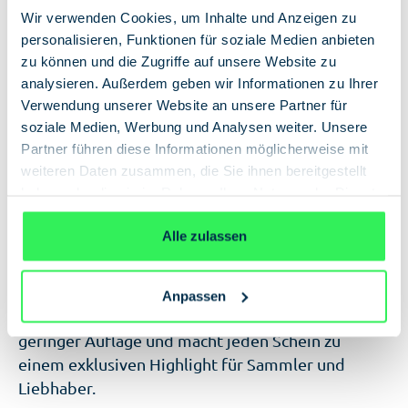
Wir verwenden Cookies, um Inhalte und Anzeigen zu
In den Warenkorb
personalisieren, Funktionen für soziale Medien anbieten
zu können und die Zugriffe auf unsere Website zu
analysieren. Außerdem geben wir Informationen zu Ihrer
Verwendung unserer Website an unsere Partner für
soziale Medien, Werbung und Analysen weiter. Unsere
Partner führen diese Informationen möglicherweise mit
weiteren Daten zusammen, die Sie ihnen bereitgestellt
Beschreibung
haben oder die sie im Rahmen Ihrer Nutzung der Dienste
Die 0-Euro Souvenirscheine werden in größter
gesammelt haben.
Datenschutzerklärung
Geheimhaltung mit allen üblichen
Alle zulassen
Sicherheitsmerkmalen (z.B. Seriennummer,
Mikroschrift, Wasserzeichen, Hologramm)
hergestellt und sind damit echte Sammlerstücke.
Anpassen
Sonderedition
Die streng limitierte
erscheint in
geringer Auflage und macht jeden Schein zu
einem exklusiven Highlight für Sammler und
Liebhaber.