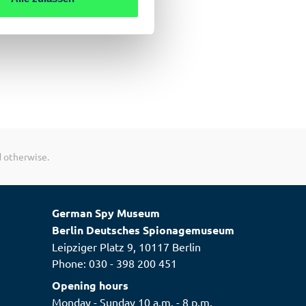
d otherwise.
German Spy Museum
Berlin Deutsches Spionagemuseum
Leipziger Platz 9, 10117 Berlin
Phone:
030 - 398 200 451
Opening hours
Monday - Sunday 10 a.m. - 8 p.m.