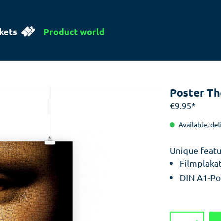
kets
Product world
Poster Th
€9.95*
Available, del
Unique featu
Filmplaka
DIN A1-Pos