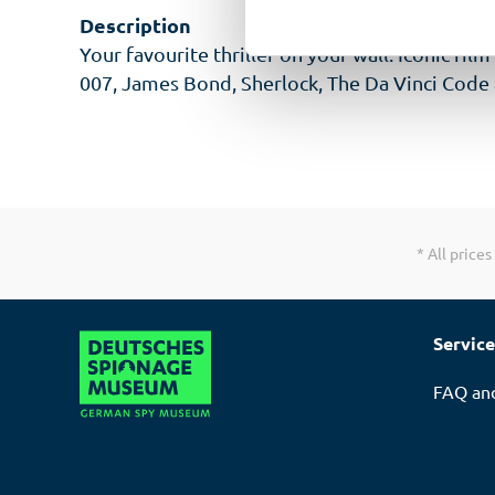
Description
Your favourite thriller on your wall. Iconic film
007, James Bond, Sherlock, The Da Vinci Cod
* All prices
Service
FAQ an