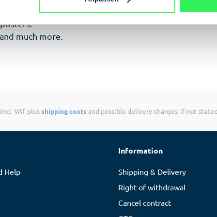
 posters:
e and much more.
 incl. VAT plus
shipping costs
and possible delivery charges, if not state
Information
d Help
Shipping & Delivery
Right of withdrawal
Cancel contract