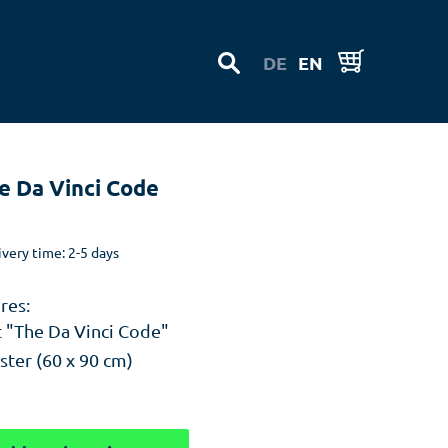
DE
EN
e Da Vinci Code
ivery time: 2-5 days
res:
t "The Da Vinci Code"
ter (60 x 90 cm)