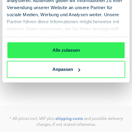
analysieren. Außerdem geben wir Informationen zu Ihrer
Add to shopping cart
Verwendung unserer Website an unsere Partner für
soziale Medien, Werbung und Analysen weiter. Unsere
Partner führen diese Informationen möglicherweise mit
weiteren Daten zusammen, die Sie ihnen bereitgestellt
haben oder die sie im Rahmen Ihrer Nutzung der Dienste
gesammelt haben.
Datenschutzerklärung
Description
Alle zulassen
Souvenirs from the shadowy world of espionage.
Send (hopefully encrypted) messages and
Anpassen
instructions using original espionage equipment.
* All prices incl. VAT plus
shipping costs
and possible delivery
charges, if not stated otherwise.