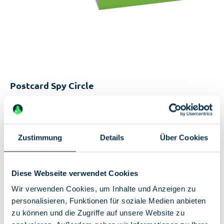
Postcard Spy Circle
€0.50*
Available, delivery time: 2-5 days
Zustimmung
Details
Über Cookies
Unique features:
A6 postcard
Pictures of exhibits from the collection of the
Diese Webseite verwendet Cookies
German Spy Museum
Wir verwenden Cookies, um Inhalte und Anzeigen zu
personalisieren, Funktionen für soziale Medien anbieten
zu können und die Zugriffe auf unsere Website zu