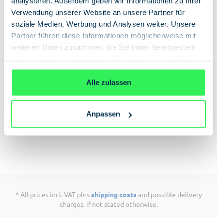
analysieren. Außerdem geben wir Informationen zu Ihrer
Add to shopping cart
Verwendung unserer Website an unsere Partner für
soziale Medien, Werbung und Analysen weiter. Unsere
Partner führen diese Informationen möglicherweise mit
weiteren Daten zusammen, die Sie ihnen bereitgestellt
haben oder die sie im Rahmen Ihrer Nutzung der Dienste
gesammelt haben.
Datenschutzerklärung
Description
Alle zulassen
Souvenirs from the shadowy world of espionage.
Send (hopefully encrypted) messages and
Anpassen
instructions using original espionage equipment.
* All prices incl. VAT plus
shipping costs
and possible delivery
charges, if not stated otherwise.