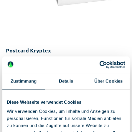
Postcard Kryptex
€0.50*
Available, delivery time: 2-5 days
Zustimmung
Details
Über Cookies
Unique features:
A6 postcard
Pictures of exhibits from the collection of the
Diese Webseite verwendet Cookies
German Spy Museum
Wir verwenden Cookies, um Inhalte und Anzeigen zu
personalisieren, Funktionen für soziale Medien anbieten
zu können und die Zugriffe auf unsere Website zu