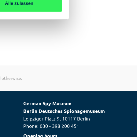
Alle zulassen
d otherwise.
German Spy Museum
Berlin Deutsches Spionagemuseum
Leipziger Platz 9, 10117 Berlin
Phone:
030 - 398 200 451
Opening hours