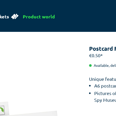
kets
Product world
Postcard 
€0.50*
Available, del
Unique featu
A6 postca
Pictures o
Spy Muse