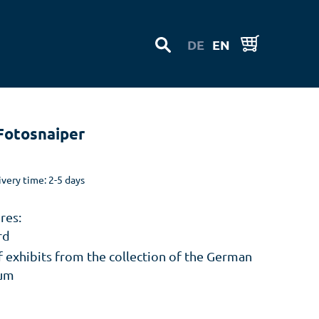
DE
EN
Fotosnaiper
ivery time: 2-5 days
res:
rd
f exhibits from the collection of the German
um