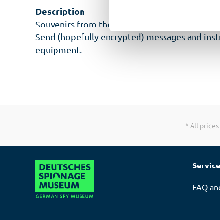
Description
Souvenirs from the shadowy world of espiona
Send (hopefully encrypted) messages and instr
equipment.
* All prices
Service
FAQ an