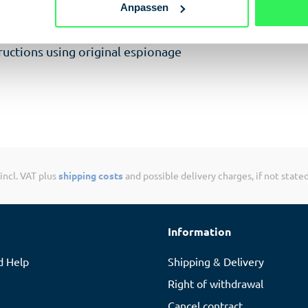
Anpassen
ge.
uctions using original espionage
 incl. VAT plus
shipping costs
and possible delivery charges, if not state
Information
d Help
Shipping & Delivery
Right of withdrawal
Cancel contract