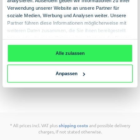
analysieren. Außerdem geben wir Informationen zu Ihrer
Add to shopping cart
Verwendung unserer Website an unsere Partner für
soziale Medien, Werbung und Analysen weiter. Unsere
Partner führen diese Informationen möglicherweise mit
weiteren Daten zusammen, die Sie ihnen bereitgestellt
haben oder die sie im Rahmen Ihrer Nutzung der Dienste
gesammelt haben.
Datenschutzerklärung
Description
Alle zulassen
Souvenirs from the shadowy world of espionage.
Send (hopefully encrypted) messages and
Anpassen
instructions using original espionage equipment.
* All prices incl. VAT plus
shipping costs
and possible delivery
charges, if not stated otherwise.