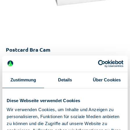
Postcard Bra Cam
€0.50*
Available, delivery time: 2-5 days
Zustimmung
Details
Über Cookies
Unique features:
A6 postcard
Pictures of exhibits from the collection of the
Diese Webseite verwendet Cookies
German Spy Museum
Wir verwenden Cookies, um Inhalte und Anzeigen zu
personalisieren, Funktionen für soziale Medien anbieten
zu können und die Zugriffe auf unsere Website zu